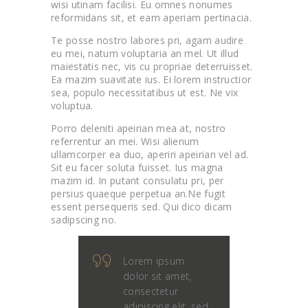
wisi utinam facilisi. Eu omnes nonumes
reformidans sit, et eam aperiam pertinacia.
Te posse nostro labores pri, agam audire
eu mei, natum voluptaria an mel. Ut illud
maiestatis nec, vis cu propriae deterruisset.
Ea mazim suavitate ius. Ei lorem instructior
sea, populo necessitatibus ut est. Ne vix
voluptua.
Porro deleniti apeirian mea at, nostro
referrentur an mei. Wisi alienum
ullamcorper ea duo, aperiri apeirian vel ad.
Sit eu facer soluta fuisset. Ius magna
mazim id. In putant consulatu pri, per
persius quaeque perpetua an.Ne fugit
essent persequeris sed. Qui dico dicam
sadipscing no.
Lorem ipsum
dolor sit amet,
consectetur
adipiscing elit, sed