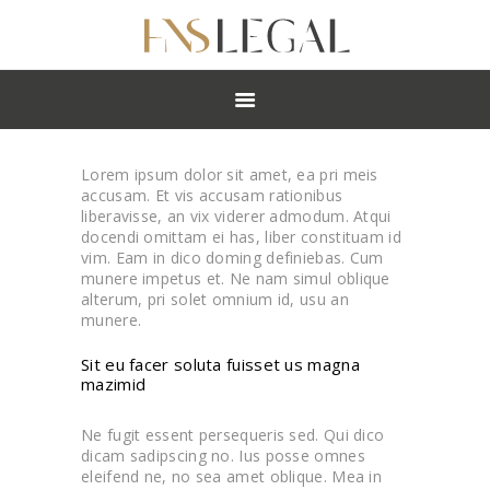
ABOUT
PRACTICES
PEOPLE
NEWS
Lorem ipsum dolor sit amet, ea pri meis
CAREERS
accusam. Et vis accusam rationibus
liberavisse, an vix viderer admodum. Atqui
OFFICES
docendi omittam ei has, liber constituam id
vim. Eam in dico doming definiebas. Cum
munere impetus et. Ne nam simul oblique
alterum, pri solet omnium id, usu an
munere.
Sit eu facer soluta fuisset us magna
mazimid
Ne fugit essent persequeris sed. Qui dico
dicam sadipscing no. Ius posse omnes
eleifend ne, no sea amet oblique. Mea in